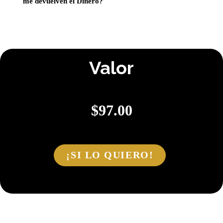
me devuelven el Dinero?
Valor
$
97.00
¡SI LO QUIERO!