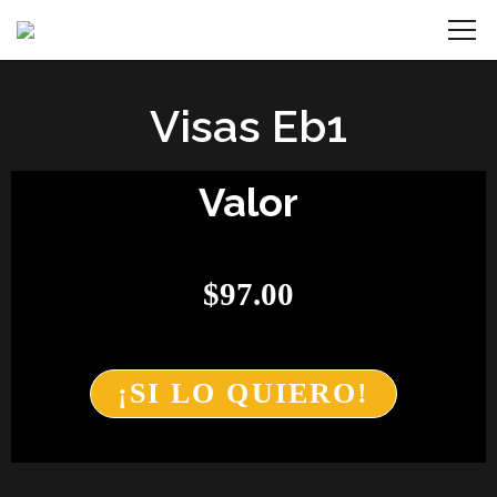
Visas Eb1
Valor
$
97.00
¡SI LO QUIERO!