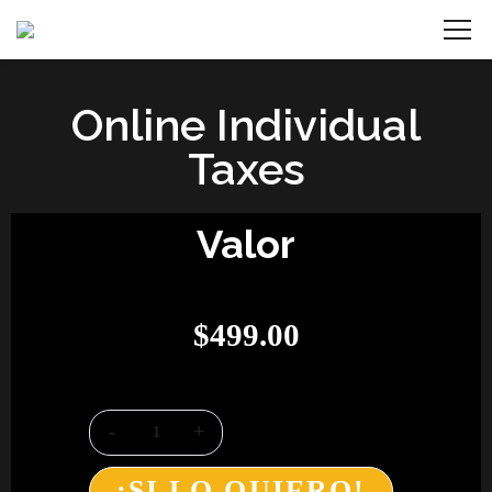
Online Individual
Taxes
Valor
$
499.00
¡SI LO QUIERO!